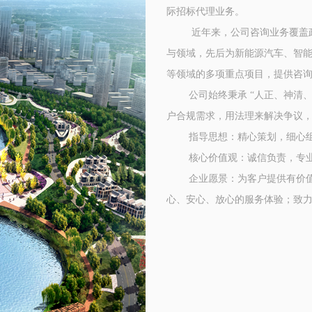
际招标代理业务。
近年来，公司咨询业务覆盖政
与领域，先后为新能源汽车、智
等领域的多项重点项目，提供咨
公司始终秉承 “人正、神清、气
户合规需求，用法理来解决争议
指导思想：精心策划，细心组
核心价值观：诚信负责，专业
企业愿景：为客户提供有价值的
心、安心、放心的服务体验；致